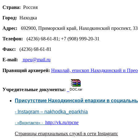
Страна:
Россия
Город:
Находка
Адрес:
692900, Приморский край, Находкинский проспект, 33
Телефон:
(4236) 68-61-81; +7 (908) 999-20-31
Факс:
(4236) 68-61-81
E-mail:
npeu@mail.ru
Правящий архиерей:
Николай, епископ Находкинский и Прео
Учредительные документы:
Присутствие Находкинской епархии в социальны
- Instagram – nakhodka_eparkhia
http://vk.ru/rpcne
- «Вконтакте» -
Страницы епархиальных служб в сети
Instagram
: