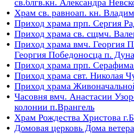
св.блгв.кн. Александра Невск
Храм св. равноап. кн. Влади
Приход храма прп. Сергия Ра
Приход храма св. сщмч. Вале
Приход храма вмч. Георгия П
Георгия Победоносца п. Дун
Приход храма прп. Серафима
Приход храма свт. Николая Ч
Приход храма Живоначальной
Часовня вмч. Анастасии Узо
колонии п.Врангель
Храм Рождества Христова г.
Домовая церковь Дома ветера