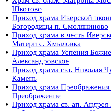
Храм св. блаж. Матроны Моск
Шкотово
Приход храма Иверской икон
Богородицы п. Смоляниново
Приход храма в честь Иверс
Матери с. Хмыловка
Приход храма Успения Божие
Александровское
Приход храма свт. Николая Ч
Камень
Приход храма Преображения 
Преображение
Приход храма св. ап. Андрея