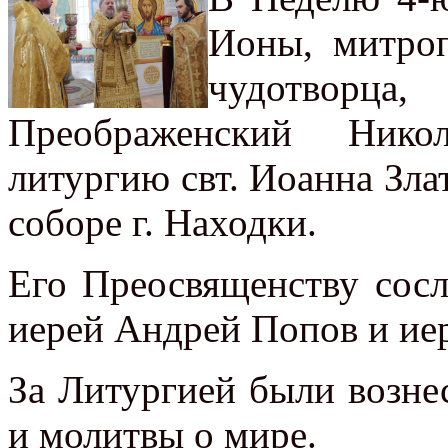
Ионы, митроп
чудотворца
Преображенский Нико
литургию свт. Иоанна Зла
соборе г. Находки.
Его Преосвященству сос
иерей Андрей Попов и ие
За Литургией были возн
и молитвы о мире.