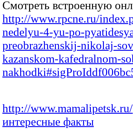
Смотреть встроенную онл
http://www.rpcne.ru/index
nedelyu-4-yu-po-pyatidesya
preobrazhenskij-nikolaj-sov
kazanskom-kafedralnom-so
nakhodki#sigProIddf006bc
http://www.mamalipetsk.ru/
интересные факты