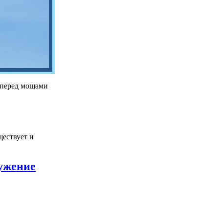
е перед мощами
ществует и
лужение