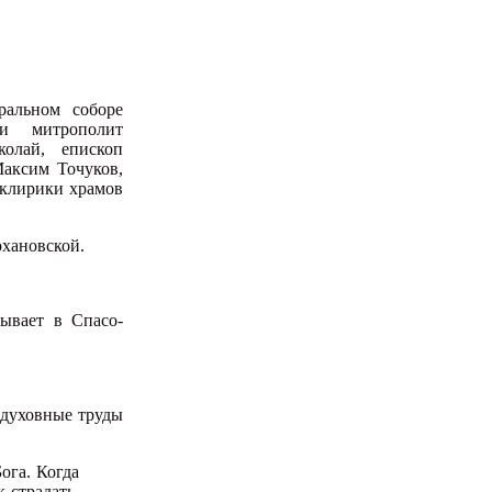
ральном соборе
ли митрополит
олай, епископ
аксим Точуков,
 клирики храмов
охановской.
ывает в Спасо-
 духовные труды
ога. Когда
 страдать,