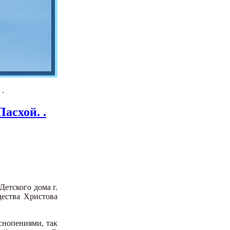
 .
асхой. .
етского дома г.
дества Христова
снопениями, так