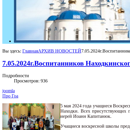
Вы здесь:
Главная
АРХИВ НОВОСТЕЙ
7.05.2024г.Воспитанник
7.05.2024г.Воспитанников Находкинског
Подробности
Просмотров: 936
joomla
Про Гоа
5 мая 2024 года учащиеся Воскре
Находки. Всех присутствующих п
иерей Иоанн Капитанюк.
Учащиеся воскресной школы пред